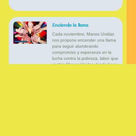
Enciende la llama
Cada noviembre, Manos Unidas
nos propone encender una llama
para seguir alumbrando
compromiso y esperanza en la
lucha contra la pobreza, labor que
realiza Manos Unidas desde hace
63 años. En esta 11 edición han
recibido 2.200 fotos de 39 países
Un póster virtual sobre san
Daniel Comboni
¿Cómo sería el póster de la
película animada sobre la vida de
san #DanielComboni segun la