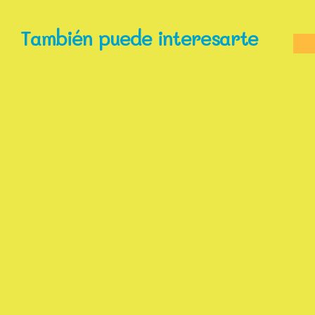
También puede interesarte
Joseph Ki-Zerbo
Joseph Ki-Zerbo (1922-2006) fue
un historiador de Burkina Faso y
uno de los grandes intelectuales
africanos del siglo XX