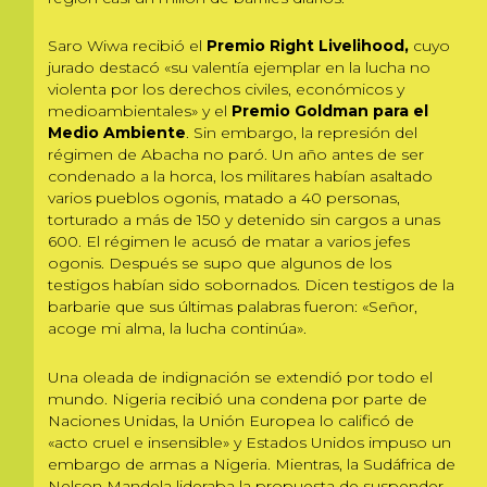
Saro Wiwa recibió el
Premio Right Livelihood,
cuyo
jurado destacó «su valentía ejemplar en la lucha no
violenta por los derechos civiles, económicos y
medioambientales» y el
Premio Goldman para el
Medio Ambiente
. Sin embargo, la represión del
régimen de Abacha no paró. Un año antes de ser
condenado a la horca, los militares habían asaltado
varios pueblos ogonis, matado a 40 personas,
torturado a más de 150 y detenido sin cargos a unas
600. El régimen le acusó de matar a varios jefes
ogonis. Después se supo que algunos de los
testigos habían sido sobornados. Dicen testigos de la
barbarie que sus últimas palabras fueron: «Señor,
acoge mi alma, la lucha continúa».
Una oleada de indignación se extendió por todo el
mundo. Nigeria recibió una condena por parte de
Naciones Unidas, la Unión Europea lo calificó de
«acto cruel e insensible» y Estados Unidos impuso un
embargo de armas a Nigeria. Mientras, la Sudáfrica de
Nelson Mandela lideraba la propuesta de suspender