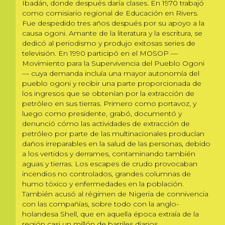
Ibadán, donde después daría clases. En 1970 trabajó
como comisiario regional de Educación en Rivers.
Fue despedido tres años después por su apoyo a la
causa ogoni. Amante de la literatura y la escritura, se
dedicó al periodismo y produjo exitosas series de
televisión. En 1990 participó en el MOSOP —
Movimiento para la Supervivencia del Pueblo Ogoni
— cuya demanda incluía una mayor autonomía del
pueblo ogoni y recibir una parte proporcionada de
los ingresos que se obtenían por la extracción de
petróleo en sus tierras. Primero como portavoz, y
luego como presidente, grabó, documentó y
denunció cómo las actividades de extracción de
petróleo por parte de las multinacionales producían
daños irreparables en la salud de las personas, debido
a los vertidos y derrames, contaminando también
aguas y tierras. Los escapes de crudo provocaban
incendios no controlados, grandes columnas de
humo tóxico y enfermedades en la población.
También acusó al régimen de Nigeria de connivencia
con las compañías, sobre todo con la anglo-
holandesa Shell, que en aquella época extraía de la
región casi un millón de barriles diarios.