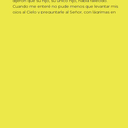
dijeron que su hijo, su único hijo, había fallecido.
Cuando me enteré no pude menos que levantar mis
ojos al Cielo y preguntarle al Señor, con lágrimas en
los ojos, por qué había permitido aquello. Luego bajé
la mirada, pedí perdón y en actitud de abandono
confiado, oré por maman Bernadette y su hijo.
También puede interesarte
Joseph Ki-Zerbo
Joseph Ki-Zerbo (1922-2006) fue
un historiador de Burkina Faso y
uno de los grandes intelectuales
africanos del siglo XX