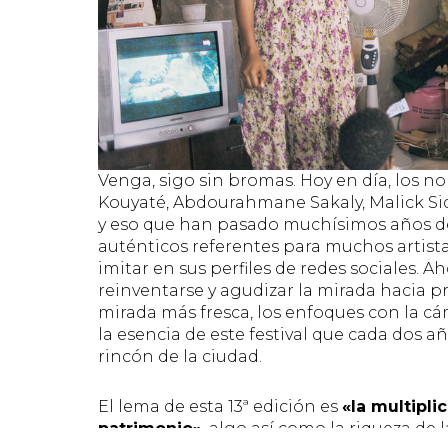
Venga, sigo sin bromas. Hoy en día, los
Kouyaté, Abdourahmane Sakaly, Malick Sidib
y eso que han pasado muchísimos años de
auténticos referentes para muchos artista
imitar en sus perfiles de redes sociales. A
reinventarse y agudizar la mirada hacia 
mirada más fresca, los enfoques con la c
la esencia de este festival que cada dos
rincón de la ciudad.
El lema de esta 13ª edición es
«la multiplic
patrimonio»
, algo así como la riqueza de 