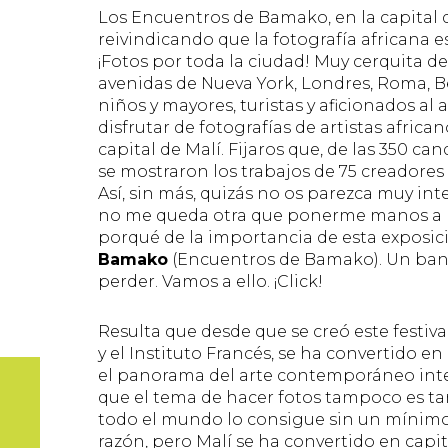
Los Encuentros de Bamako, en la capital d
reivindicando que la fotografía africana 
¡Fotos por toda la ciudad! Muy cerquita de
avenidas de Nueva York, Londres, Roma, B
niños y mayores, turistas y aficionados al
disfrutar de fotografías de artistas africa
capital de Malí. Fijaros que, de las 350 can
se mostraron los trabajos de 75 creadores 
Así, sin más, quizás no os parezca muy int
no me queda otra que ponerme manos a la 
porqué de la importancia de esta exposi
Bamako
(Encuentros de Bamako). Un banq
perder. Vamos a ello. ¡Click!
Resulta que desde que se creó este festiva
y el Instituto Francés, se ha convertido e
el panorama del arte contemporáneo inter
que el tema de hacer fotos tampoco es tan 
todo el mundo lo consigue sin un mínimo d
razón, pero Malí se ha convertido en capit