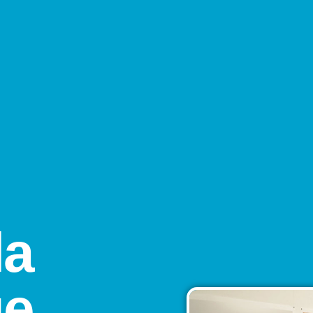
la
ue