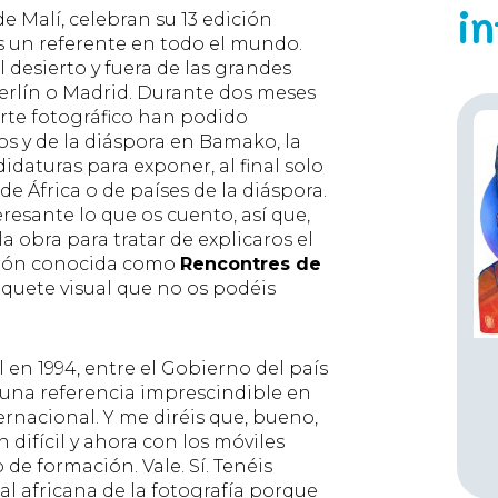
i
e Malí, celebran su 13 edición
es un referente en todo el mundo.
l desierto y fuera de las grandes
erlín o Madrid. Durante dos meses
 arte fotográfico han podido
nos y de la diáspora en Bamako, la
didaturas para exponer, al final solo
de África o de países de la diáspora.
eresante lo que os cuento, así que,
obra para tratar de explicaros el
ción conocida como
Rencontres de
uete visual que no os podéis
l en 1994, entre el Gobierno del país
n una referencia imprescindible en
nacional. Y me diréis que, bueno,
difícil y ahora con los móviles
e formación. Vale. Sí. Tenéis
al africana de la fotografía porque