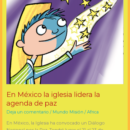
de
paz
En México la iglesia lidera la
agenda de paz
Deja un comentario
/
Mundo Misión
/
Africa
En México, la Iglesia ha convocado un Diálogo
Nacional por la Paz. Tendrá lugar el 21 al 23 de