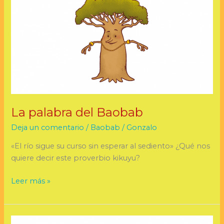
del
Baobab
La palabra del Baobab
Deja un comentario
/
Baobab
/
Gonzalo
«El río sigue su curso sin esperar al sediento» ¿Qué nos
quiere decir este proverbio kikuyu?
Leer más »
La