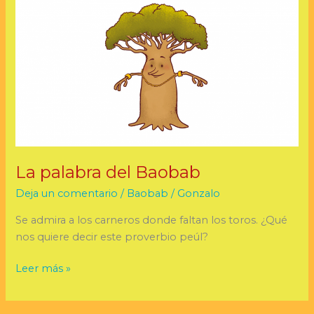
palabra
del
Baobab
La palabra del Baobab
Deja un comentario
/
Baobab
/
Gonzalo
Se admira a los carneros donde faltan los toros. ¿Qué
nos quiere decir este proverbio peúl?
Leer más »