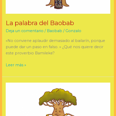
La palabra del Baobab
Deja un comentario
/
Baobab
/
Gonzalo
«No conviene aplaudir demasiado al bailarín, porque
puede dar un paso en falso. » ¿Qué nos quiere decir
este proverbio Bamileke?
Leer más »
La
palabra
del
Baobab