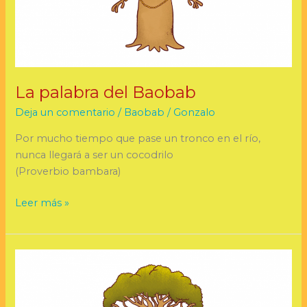
La palabra del Baobab
Deja un comentario
/
Baobab
/
Gonzalo
Por mucho tiempo que pase un tronco en el río,
nunca llegará a ser un cocodrilo
(Proverbio bambara)
Leer más »
La
palabra
del
Baobab