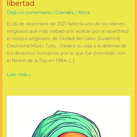
libertad
Deja un comentario
/
Grandes
/
Africa
El 26 de diciembre de 2021 fallecía uno de los líderes
religiosos que más trabajó por acabar por el apartheid:
el obispo anglicano de Ciudad del Cabo (Sudáfrica)
Desmond Mpilo Tutu, . Dedicó su vida a la defensa de
los derechos humanos, por lo que fue premiado con
el Nobel de la Paz en 1984. […]
Leer más »
Amina
Jane
Mohamed,
número
dos
de