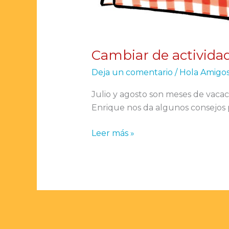
Cambiar de activida
Deja un comentario
/
Hola Amigo
Julio y agosto son meses de vaca
Enrique nos da algunos consejos pa
Leer más »